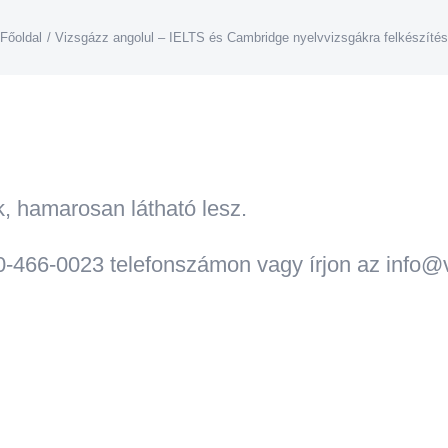
Főoldal
Vizsgázz angolul – IELTS és Cambridge nyelvvizsgákra felkészíté
k, hamarosan látható lesz.
0-466-0023 telefonszámon vagy írjon az info@v